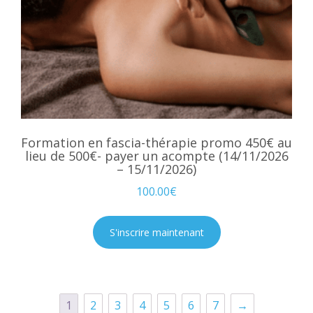
Formation en fascia-thérapie promo 450€ au
lieu de 500€- payer un acompte (14/11/2026
– 15/11/2026)
100.00
€
S'inscrire maintenant
1
2
3
4
5
6
7
→